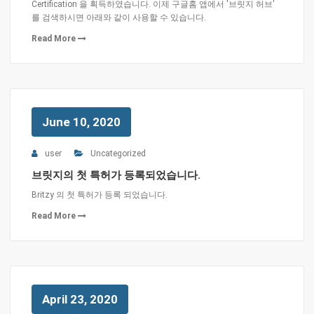
Certification 을 획득하였습니다. 이제 구글홈 앱에서 '브릿지 허브'
를 검색하시면 아래와 같이 사용할 수 있습니다.
Read More
June 10, 2020
user
Uncategorized
브릿지의 첫 특허가 등록되었습니다.
Britzy 의 첫 특허가 등록 되었습니다.
Read More
April 23, 2020