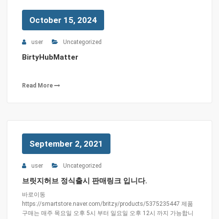
October 15, 2024
user
Uncategorized
BirtyHubMatter
Read More
September 2, 2021
user
Uncategorized
브릿지허브 정식출시 판매링크 입니다.
바로이동
https://smartstore.naver.com/britzy/products/5375235447 제품
구매는 매주 목요일 오후 5시 부터 일요일 오후 12시 까지 가능합니