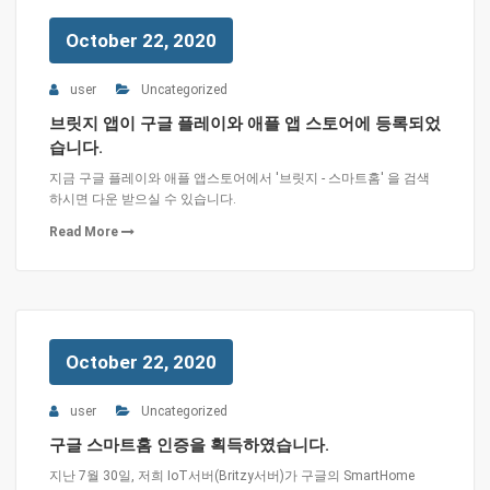
October 22, 2020
user
Uncategorized
브릿지 앱이 구글 플레이와 애플 앱 스토어에 등록되었
습니다.
지금 구글 플레이와 애플 앱스토어에서 '브릿지 - 스마트홈' 을 검색
하시면 다운 받으실 수 있습니다.
Read More
October 22, 2020
user
Uncategorized
구글 스마트홈 인증을 획득하였습니다.
지난 7월 30일, 저희 IoT서버(Britzy서버)가 구글의 SmartHome