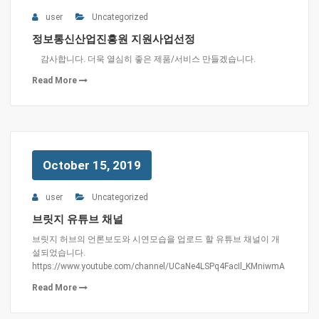
user
Uncategorized
정보통신산업진흥원 지원사업선정
감사합니다. 더욱 열심히 좋은 제품/서비스 만들겠습니다.
Read More
October 15, 2019
user
Uncategorized
브릿지 유튜브 채널
브릿지 허브의 언론보도와 시연모습을 업로드 할 유튜브 채널이 개
설되었습니다.
https://www.youtube.com/channel/UCaNe4LSPq4FacIl_KMniwmA
Read More