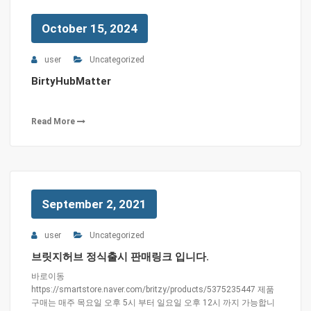
October 15, 2024
user
Uncategorized
BirtyHubMatter
Read More
September 2, 2021
user
Uncategorized
브릿지허브 정식출시 판매링크 입니다.
바로이동
https://smartstore.naver.com/britzy/products/5375235447 제품
구매는 매주 목요일 오후 5시 부터 일요일 오후 12시 까지 가능합니